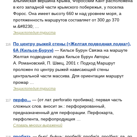
альпийская вершина Крыма, Форосский Кант расположена
в юго западной части крымского побережья, у поселка
Форос. Она имеет высоту 660 м над уровнем моря, а
протяженность маршрутов составляет от 300 до 370
м.&#8230; …
Энциклопедия туриста
По центру рыжей стены («Желтая подводная лодка»),
116
6А (Кильсе-Бурун)
— Кильсе Бурун Связка на маршуте
Желтая подводная лодка Кильсе Бурун Авторы:
А. Романовский, П. Швец, 2001 г. Подход Маршрут
проложен по центру рыжей нависающей стены
центральной части массива. Для ориентации маршрут
промар …
Энциклопедия туриста
перфо...
— (от лат. perforatio пробивка); первая часть
117
сложных слов. вносит зн.: перфорированный,
предназначенный для перфорации. Перфокарта,
перфолента, перфопродукция …
Словарь многих выражений
пробить
— бью/, бьёшь; пробе/й; проби/л, про/бил; ла, ло