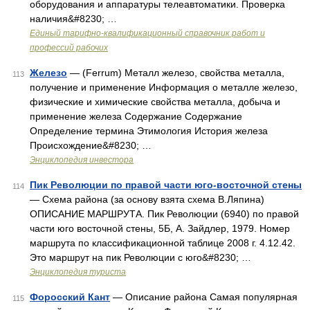
оборудования и аппаратуры телеавтоматики. Проверка
наличия&#8230; …
Единый тарифно-квалификационный справочник работ и
профессий рабочих
Железо
— (Ferrum) Металл железо, свойства металла,
113
получение и применение Информация о металле железо,
физические и химические свойства металла, добыча и
применение железа Содержание Содержание
Определение термина Этимология История железа
Происхождение&#8230; …
Энциклопедия инвестора
Пик Революции по правой части юго-восточной стены
114
— Схема района (за основу взята схема В.Ляпина)
ОПИСАНИЕ МАРШРУТА. Пик Революции (6940) по правой
части юго восточной стены, 5Б, А. Зайдлер, 1979. Номер
маршрута по классификационной таблице 2008 г. 4.12.42.
Это маршрут на пик Революции с юго&#8230; …
Энциклопедия туриста
Форосский Кант
— Описание района Самая популярная
115