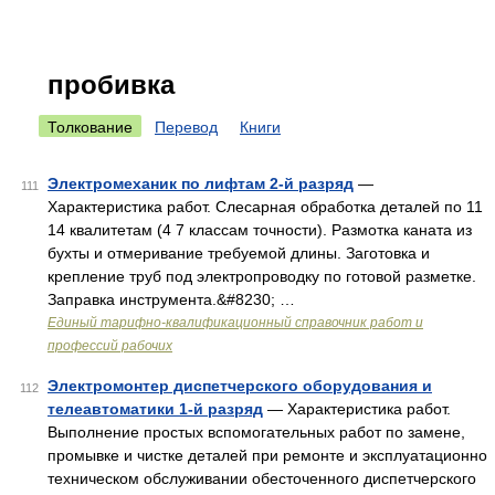
пробивка
Толкование
Перевод
Книги
Электромеханик по лифтам 2-й разряд
—
111
Характеристика работ. Слесарная обработка деталей по 11
14 квалитетам (4 7 классам точности). Размотка каната из
бухты и отмеривание требуемой длины. Заготовка и
крепление труб под электропроводку по готовой разметке.
Заправка инструмента.&#8230; …
Единый тарифно-квалификационный справочник работ и
профессий рабочих
Электромонтер диспетчерского оборудования и
112
телеавтоматики 1-й разряд
— Характеристика работ.
Выполнение простых вспомогательных работ по замене,
промывке и чистке деталей при ремонте и эксплуатационно
техническом обслуживании обесточенного диспетчерского